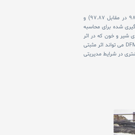
قابلیت هضم نشاسته در کل دستگاه گوارش در تیمار DFM نسبت به تیمار کنترل بیشتر بود (۹۸.۷۶ در مقابل ۹۷.۸۷) و
ازه گیری شده برای محاسبه
 شیر و خون که در اثر
استفاده از مکمل DFM بوجود آمده باشد مشاهده نشد، هرچند داده های آزمایش ثابت کرد که مکمل DFM می تواند اثر مثبتی
ای ارزیابی اثرات DFM، به پژوهش های بیشتری در شرایط مدیریتی