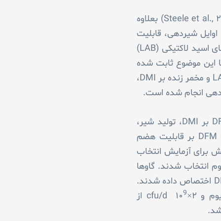
انتقال LPS از دیواره دستگاه گوارش احتمالا بدلیل اختلال در عملکرد سد دفاعی در این ناحیه است (Steele et al., ۲۰۱۱) بعلاوه
 استفاده مستقیم از مکمل خوراک میکروبی (DFM) در گاوهای اوایل شیردهی، قابلیت
هضم نشاسته در کل دستگاه گوارش و بازدهی گاو را بهبود می دهد. اینکه مکمل DFM حاوی باکتری های اسید لاکتیکی (LAB)
 این موضوع ثابت شده
که DFM می تواند هضم نشاسته را بهبود دهد. این پژوهش با هدف بررسی اثرات مکمل DFM حاوی LAB و مخمر زنده بر DMI،
یردهی انجام شده است.
این پژوهش طی دو آزمایش انجام شده است. هدف آزمایش اول ارزیابی اثرات استفاده از مکمل DFM بر DMI، تولید شیر،
ترکیبات شیر، وقوع بیماری و متابولیت های خون گاوهای شیری و هدف آزمایش دوم ارزیابی اثرات DFM بر قابلیت هضم
کبار زایش و چند بار زایش برای آزمایش انتخاب
ای یکسان برای آزمایش دوم انتخاب شدند. گاوها
براساس تاریخ گوساله زایی به ۶ بلوک تقسیم شدند و بعد بطور تصادفی به یکی از دو تیمار کنترل و DFM اختصاص داده شدند.
9
cfu/d از