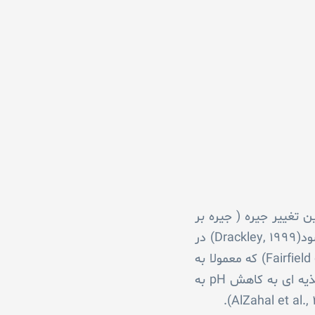
ن تغییر جیره ( جیره بر
پایه علوفه به جیره بر پایه کنسانتره) به عنوان حساس ترین مرحله زندگی گاو شیری در نظر گرفته می­شود(Drackley, ۱۹۹۹) در
تحت حاد شکمبه ای می­باشد (Fairfield et al., ۲۰۰۷; Penner et al., ۲۰۰۷) که معمولا به
دلیل تجمع اسیدهای چرب فرار و به مقدار کمتر لاکتیک اسید در شکمبه اتفاق می­افتد در مدل های تغذیه ای به کاهش pH به