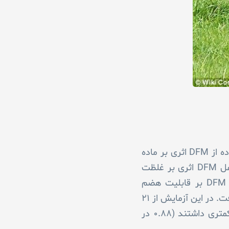
آزمایش از سه هفته قبل از زایش تا ۱۰ هفته بعد از زایش طول کشید. آزمایش اول نشان داد که استفاده از DFM اثری بر ماده
خشک مصرفی و تولید شیر روزانه، وزن بدن، نمره وضعیت بدنی و بالانس انرژی ندارد. همچنین مکمل DFM اثری بر غلظت
های پلاسمایی بتاهیدروکسی بوتیرات، NEFA، گلوکز و هپتا گلوبولین نداشت. در آزمایش دوم اثر DFM بر قابلیت هضم
نشاسته و NDF (با استفاده از لیگنین به عنوان مارکر داخلی) در کل دستگاه گوارش مورد بررسی قرار گرفت. در این آزمایش از ۲۱
راس گاو در روز ۶۰ تا ۷۰ شیردهی استفاده کرد. گاوهای دریافت کننده مکمل DFM نشاسته مدفوع کمتری داشتند (۰.۸۸ در