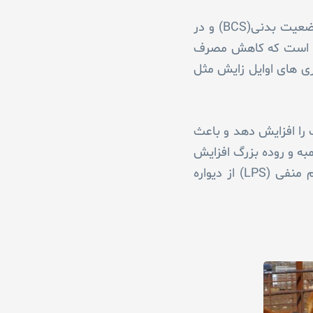
علائم SARA متغیر است ولی اغلب شامل کاهش مصرف ماده خشک (DMI)و در نتیجه کاهش نمره وضعیت بدنی(BCS) و در
یابد. ثابت شده است که کاهش مصرف
ه ساز سایر بیماری های اوایل زایش مثل
گ را افزایش دهد و باعث
 را در شکمبه و روده بزرگ افزایش
دهد (Li et al., ۲۰۱۱ , Khafipour et al., ۲۰۰۹b) و احتمال انتقال لیپوپلی ساکارید دیواره باکتری گرم منفی (LPS) از دیواره