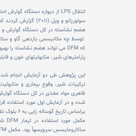
توسط چه مکانیسمی بازدهی گاو و سلا
پارامترهای شیر، متابولیت­های خون و ق
مکمل مورد استفاده در تیمار DFM شامل ۵×۱۰
ساکارومایسس سرویسه­آ بود. مکمل DFM قبل از مصرف با ۵ کیلوگرم ذرت خشک آسیاب شده مخلوط شد.