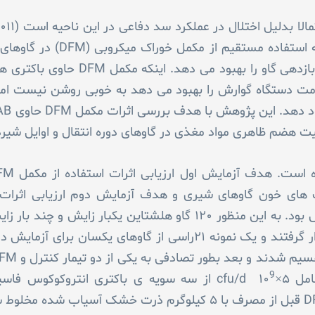
سولورزانو و ویل (۲۰۱۱) گزارش کردند که
مت دستگاه گوارش را بهبود می دهد به خوبی روشن نیست اما
ابلیت هضم ظاهری مواد مغذی در گاوهای دوره انتقال و اوایل ش
ظاهری مواد مغذی در کل دستگاه گوارش بود. به این منظور ۱۲۰ گاو هلشتاین ی
شده و در آزمایش اول مورد استفاده قرار گرفتند و یک نمونه ۲۱راسی از گاوه
9
cfu/d از سه سویه ی باکتری انتروکوکوس فاسیوم و ۲×۱۰