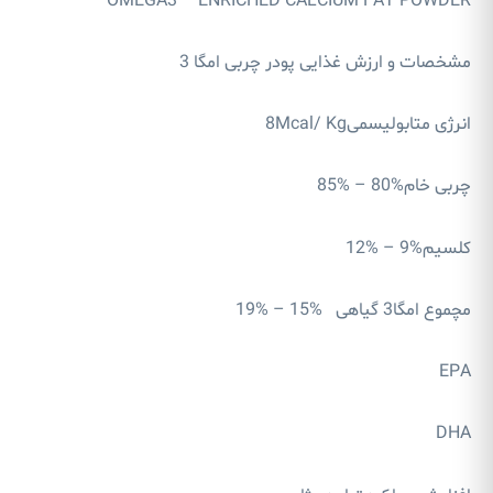
OMEGA3 – ENRICHED CALCIUM FAT POWDER
مشخصات و ارزش غذایی پودر چربی امگا 3
انرژی متابولیسمی8Mcal/ Kg
چربی خام%80 – %85
کلسیم%9 – %12
مچموع امگا3 گیاهی %15 – %19
EPA
DHA