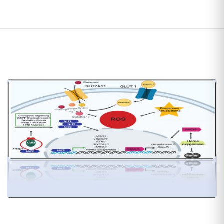
در
طول
دوره
انتقال
و
اختلالات
متابولیکی
مربوط
به
آن